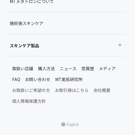
MTメタトロンについて
施術後スキンケア
スキンケア製品
おすすめから探す
取扱い店舗
購入方法
ニュース
受賞歴
メディア
ベストセラー
FAQ
お問い合わせ
MT美肌研究所
新製品・限定品
MTメタトロン新製品・限定品
お取扱いご希望の方
お取引様はこちら
会社概要
施術後のスキンケア
個人情報保護方針
ムーンアッププロダクト
日常のスキンケア
シャインアッププロダクト
English