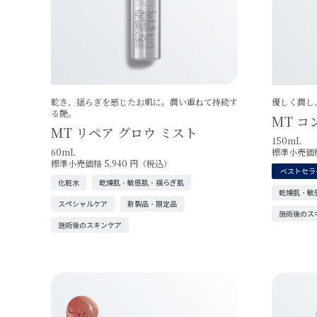
乾き、揺らぎを感じたお肌に。潤い重ねて持続す
優しく潤し
る艶。
MT コ
MT リペア グロウ ミスト
150mL
60mL
標準小売価格
標準小売価格 5,940 円（税込）
ベストセラ
化粧水
乾燥肌・敏感肌・揺らぎ肌
乾燥肌・敏
スペシャルケア
新製品・限定品
施術後のス
施術後のスキンケア