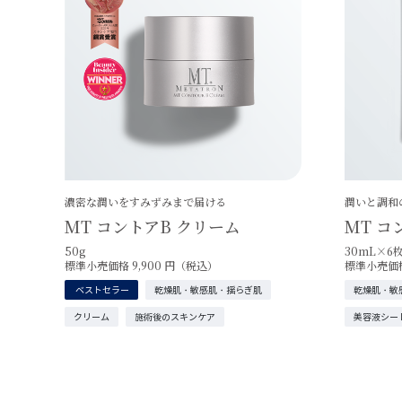
濃密な潤いをすみずみまで届ける
潤いと調和
MT コントアB クリーム
MT コ
50g
30mL×6
標準小売価格 9,900 円（税込）
標準小売価格
ベストセラー
乾燥肌・敏感肌・揺らぎ肌
乾燥肌・敏
クリーム
施術後のスキンケア
美容液シー