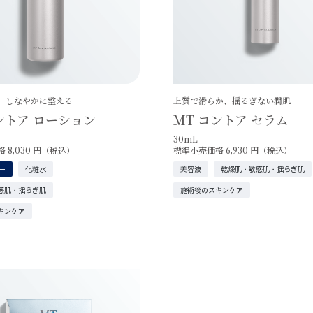
、しなやかに整える
上質で滑らか、揺るぎない潤肌
ントア ローション
MT コントア セラム
30mL
 8,030 円（税込）
標準小売価格 6,930 円（税込）
ー
化粧水
美容液
乾燥肌・敏感肌・揺らぎ肌
感肌・揺らぎ肌
施術後のスキンケア
キンケア