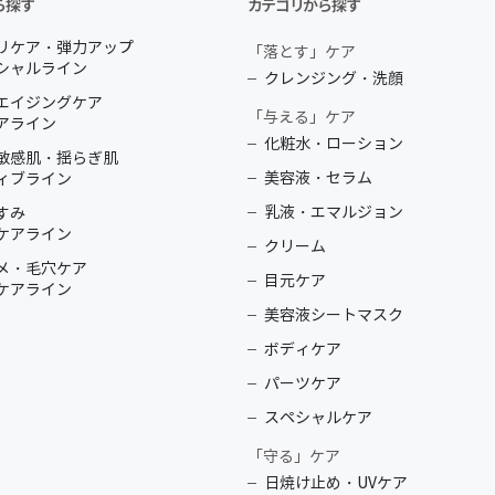
ら探す
カテゴリから探す
リケア・弾力アップ
「落とす」ケア
シャルライン
クレンジング・洗顔
エイジングケア
「与える」ケア
アライン
化粧水・ローション
敏感肌・揺らぎ肌
美容液・セラム
ィブライン
乳液・エマルジョン
すみ
ケアライン
クリーム
メ・毛穴ケア
目元ケア
ケアライン
美容液シートマスク
ボディケア
パーツケア
スペシャルケア
「守る」ケア
日焼け止め・UVケア