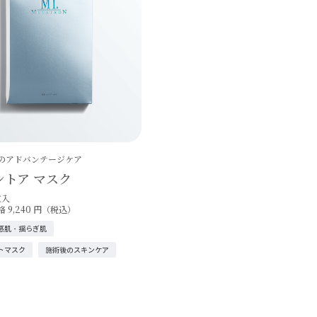
のアドバンテージケア
ントア マスク
枚入
 9,240 円（税込）
感肌・揺らぎ肌
トマスク
施術後のスキンケア