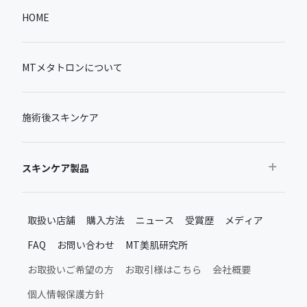
HOME
MTメタトロンについて
施術後スキンケア
スキンケア製品
おすすめから探す
取扱い店舗
購入方法
ニュース
受賞歴
メディア
ベストセラー
FAQ
お問い合わせ
MT美肌研究所
新製品・限定品
MTメタトロン新製品・限定品
お取扱いご希望の方
お取引様はこちら
会社概要
施術後のスキンケア
個人情報保護方針
ムーンアッププロダクト