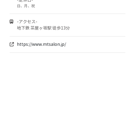
-定休日-
日、月、祝
-アクセス-
地下鉄 茶屋ヶ坂駅 徒歩13分
https://www.mtsalon.jp/