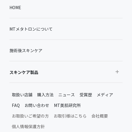
HOME
MTメタトロンについて
施術後スキンケア
スキンケア製品
おすすめから探す
取扱い店舗
購入方法
ニュース
受賞歴
メディア
ベストセラー
FAQ
お問い合わせ
MT美肌研究所
新製品・限定品
MTメタトロン新製品・限定品
お取扱いご希望の方
お取引様はこちら
会社概要
施術後のスキンケア
個人情報保護方針
ムーンアッププロダクト