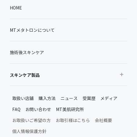
HOME
MTメタトロンについて
施術後スキンケア
スキンケア製品
おすすめから探す
取扱い店舗
購入方法
ニュース
受賞歴
メディア
ベストセラー
FAQ
お問い合わせ
MT美肌研究所
新製品・限定品
MTメタトロン新製品・限定品
お取扱いご希望の方
お取引様はこちら
会社概要
施術後のスキンケア
個人情報保護方針
ムーンアッププロダクト