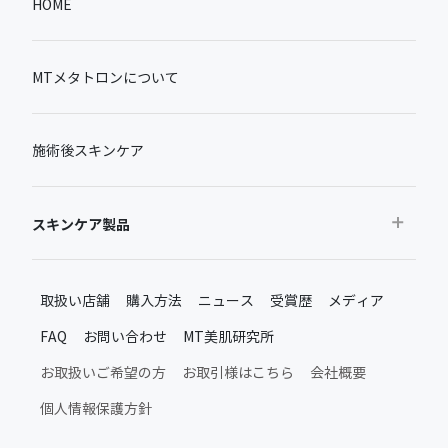
HOME
MTメタトロンについて
施術後スキンケア
スキンケア製品
おすすめから探す
取扱い店舗
購入方法
ニュース
受賞歴
メディア
ベストセラー
FAQ
お問い合わせ
MT美肌研究所
新製品・限定品
MTメタトロン新製品・限定品
お取扱いご希望の方
お取引様はこちら
会社概要
施術後のスキンケア
個人情報保護方針
ムーンアッププロダクト