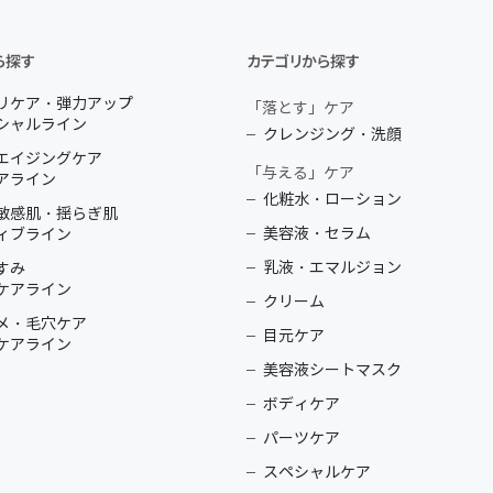
ら探す
カテゴリから探す
リケア・弾力アップ
「落とす」ケア
シャルライン
クレンジング・洗顔
エイジングケア
「与える」ケア
アライン
化粧水・ローション
敏感肌・揺らぎ肌
美容液・セラム
ィブライン
乳液・エマルジョン
すみ
ケアライン
クリーム
メ・毛穴ケア
目元ケア
ケアライン
美容液シートマスク
ボディケア
パーツケア
スペシャルケア