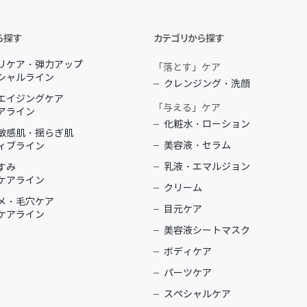
ら探す
カテゴリから探す
リケア・弾力アップ
「落とす」ケア
シャルライン
クレンジング・洗顔
エイジングケア
「与える」ケア
アライン
化粧水・ローション
敏感肌・揺らぎ肌
美容液・セラム
ィブライン
乳液・エマルジョン
すみ
ケアライン
クリーム
メ・毛穴ケア
目元ケア
ケアライン
美容液シートマスク
ボディケア
パーツケア
スペシャルケア