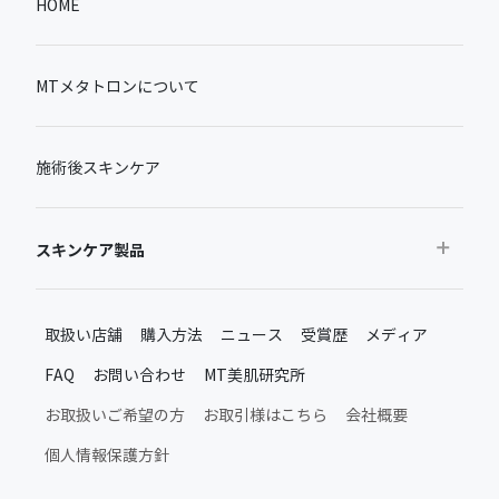
HOME
MTメタトロンについて
施術後スキンケア
スキンケア製品
おすすめから探す
取扱い店舗
購入方法
ニュース
受賞歴
メディア
ベストセラー
FAQ
お問い合わせ
MT美肌研究所
新製品・限定品
MTメタトロン新製品・限定品
お取扱いご希望の方
お取引様はこちら
会社概要
施術後のスキンケア
個人情報保護方針
ムーンアッププロダクト