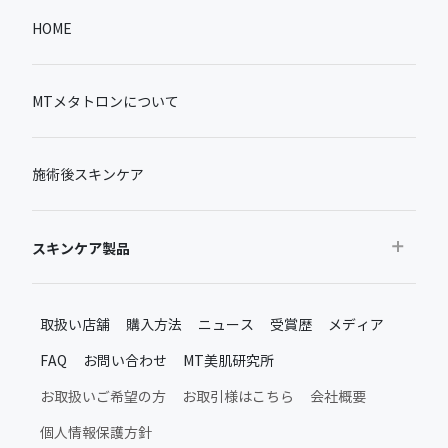
HOME
MTメタトロンについて
施術後スキンケア
スキンケア製品
おすすめから探す
取扱い店舗
購入方法
ニュース
受賞歴
メディア
ベストセラー
FAQ
お問い合わせ
MT美肌研究所
新製品・限定品
MTメタトロン新製品・限定品
お取扱いご希望の方
お取引様はこちら
会社概要
施術後のスキンケア
個人情報保護方針
ムーンアッププロダクト