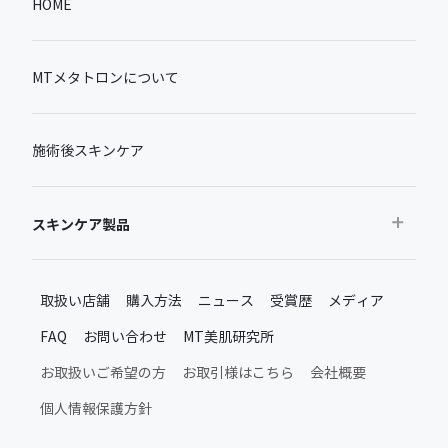
HOME
MTメタトロンについて
施術後スキンケア
スキンケア製品
おすすめから探す
取扱い店舗
購入方法
ニュース
受賞歴
メディア
ベストセラー
FAQ
お問い合わせ
MT美肌研究所
新製品・限定品
MTメタトロン新製品・限定品
お取扱いご希望の方
お取引様はこちら
会社概要
施術後のスキンケア
個人情報保護方針
ムーンアッププロダクト