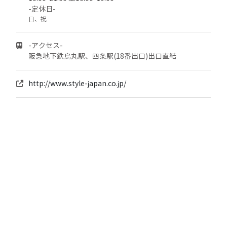
-定休日-
日、祝
-アクセス-
阪急地下鉄烏丸駅、四条駅(18番出口)出口直結
http://www.style-japan.co.jp/