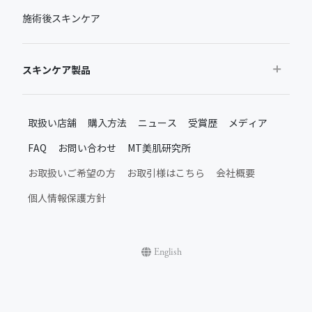
施術後スキンケア
スキンケア製品
おすすめから探す
取扱い店舗
購入方法
ニュース
受賞歴
メディア
ベストセラー
FAQ
お問い合わせ
MT美肌研究所
新製品・限定品
MTメタトロン新製品・限定品
お取扱いご希望の方
お取引様はこちら
会社概要
施術後のスキンケア
個人情報保護方針
ムーンアッププロダクト
日常のスキンケア
シャインアッププロダクト
English
お肌悩みから探す
お肌のハリケア・弾力アップ