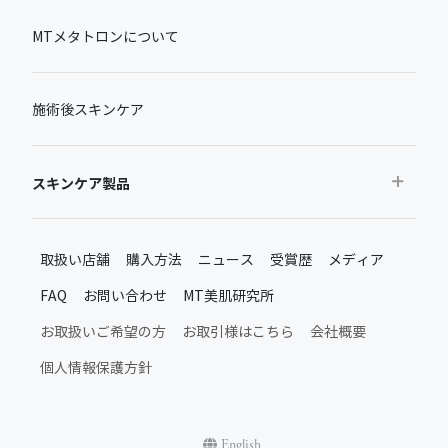
MTメタトロンについて
施術後スキンケア
スキンケア製品
おすすめから探す
取扱い店舗
購入方法
ニュース
受賞歴
メディア
ベストセラー
FAQ
お問い合わせ
MT美肌研究所
新製品・限定品
MTメタトロン新製品・限定品
お取扱いご希望の方
お取引様はこちら
会社概要
施術後のスキンケア
個人情報保護方針
ムーンアッププロダクト
日常のスキンケア
シャインアッププロダクト
English