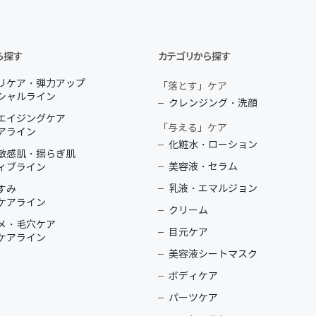
ら探す
カテゴリから探す
リケア・弾力アップ
「落とす」ケア
シャルライン
クレンジング・洗顔
エイジングケア
「与える」ケア
アライン
化粧水・ローション
敏感肌・揺らぎ肌
美容液・セラム
ィブライン
乳液・エマルジョン
すみ
ケアライン
クリーム
メ・毛穴ケア
目元ケア
ケアライン
美容液シートマスク
ボディケア
パーツケア