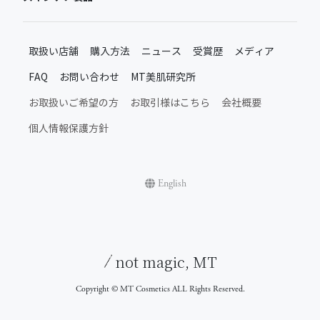
おすすめから探す
取扱い店舗
購入方法
ニュース
受賞歴
メディア
ベストセラー
FAQ
お問い合わせ
MT美肌研究所
新製品・限定品
MTメタトロン新製品・限定品
お取扱いご希望の方
お取引様はこちら
会社概要
施術後のスキンケア
個人情報保護方針
ムーンアッププロダクト
日常のスキンケア
シャインアッププロダクト
English
お肌悩みから探す
お肌のハリケア・弾力アップ
エッセンシャルライン
not magic, MT
肌ツヤ・エイジングケア
ステムケアライン
Copyright © MT Cosmetics ALL Rights Reserved.
乾燥肌・敏感肌・揺らぎ肌