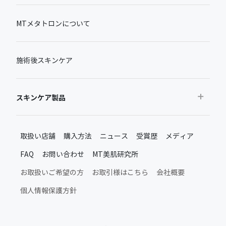
MTメタトロンについて
施術後スキンケア
スキンケア製品
おすすめから探す
取扱い店舗
購入方法
ニュース
受賞歴
メディア
ベストセラー
FAQ
お問い合わせ
MT美肌研究所
新製品・限定品
MTメタトロン新製品・限定品
お取扱いご希望の方
お取引様はこちら
会社概要
施術後のスキンケア
個人情報保護方針
ムーンアッププロダクト
日常のスキンケア
シャインアッププロダクト