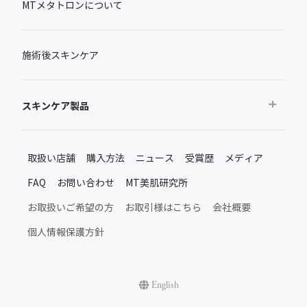
MTメタトロンについて
施術後スキンケア
スキンケア製品
おすすめから探す
取扱い店舗
購入方法
ニュース
受賞歴
メディア
ベストセラー
FAQ
お問い合わせ
MT美肌研究所
新製品・限定品
MTメタトロン新製品・限定品
お取扱いご希望の方
お取引様はこちら
会社概要
施術後のスキンケア
個人情報保護方針
ムーンアッププロダクト
日常のスキンケア
シャインアッププロダクト
English