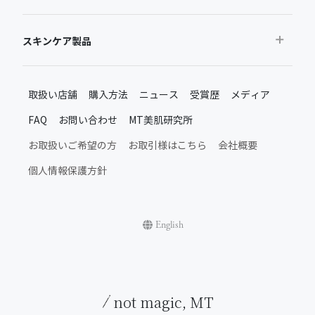
スキンケア製品
おすすめから探す
取扱い店舗
購入方法
ニュース
受賞歴
メディア
ベストセラー
FAQ
お問い合わせ
MT美肌研究所
新製品・限定品
MTメタトロン新製品・限定品
お取扱いご希望の方
お取引様はこちら
会社概要
施術後のスキンケア
個人情報保護方針
ムーンアッププロダクト
日常のスキンケア
シャインアッププロダクト
English
お肌悩みから探す
お肌のハリケア・弾力アップ
エッセンシャルライン
not magic, MT