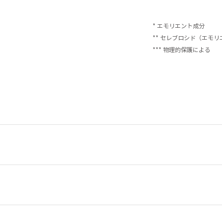
* エモリエント成分
** セレブロシド（エモ
*** 物理的保護による
、ジメチコン、ステアリン酸グリセリル（ＳＥ）、マカデミアナッツ脂
Ｇ－４５、セレブロシド、ナイアシンアミド、ジャノヒゲ根エキス、ビ
トリコフィラ葉エキス、ラウロイルグルタミン酸ジ（フィトステリル／
、オリーブ葉エキス、ヒアルロン酸Ｎａ、加水分解コラーゲン、アラン
ご確認いただけます。
ロール、マルトデキストリン、サクシノグリカン、クエン酸、クエン酸