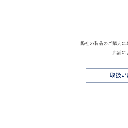
サンジオール、フェノキシエタノール
①朝夜、スパチュラでパール粒大を手
②気になる部分には重ねづけをおすす
＊目元の使用も可能です（目の中に入
お肌に合わないときは、水もしくはぬ
弊社の製品のご購入に
店舗に
取扱い