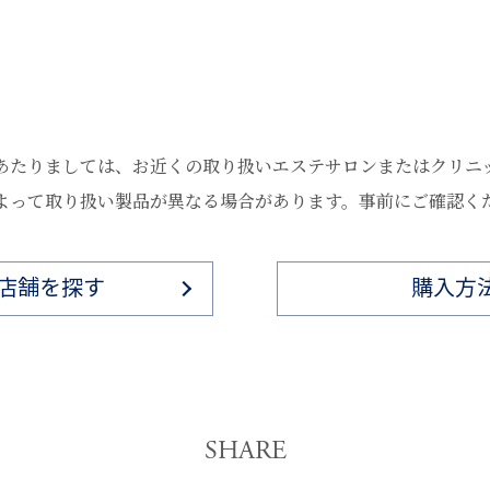
のひらに取り、顔から首筋までなじませてください。
めします。
らないようにご注意ください）。
るま湯で洗い流しご使用をおやめください。
あたりましては、お近くの取り扱いエステサロンまたはクリニ
よって取り扱い製品が異なる場合があります。事前にご確認く
店舗を探す
購入方
SHARE