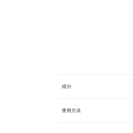
成分
水、ホホバ種子油、グリセリン、ＢＧ
使用方法
ン酸、セタノール、ステアリン酸ＰＥ
シパントテン酸エチル、タンブリッサ
酸ステアリル、グリチルリチン酸２Ｋ
◆使用方法はページ下にある動画でも
Ａ－Ｎａ、ベタイン、ＰＧ、トコフェ