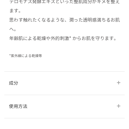
テロモナス発酵エキスといった整肌成分がキメを整え
ます。
思わす触れたくなるような、潤った透明感満ちるお肌
へ。
年齢肌による乾燥や外的刺激* からお肌を守ります。
*紫外線による乾燥等
成分
水、ＢＧ、グリセリン、カルノシン、パンテノール、エトキ
使用方法
シジグリコール、シトルリン、パンテニルエチル、ＮＡＤＨ
－２Ｎａ、アルテロモナス発酵エキス、アーチチョーク葉エ
キス、シャクヤク根エキス、リンゴ果実培養細胞エキス、ス
◆使用方法はページ下にある動画でもご確認いただけます。
フィンゴ糖脂質、コメヌカ油、イノシトール、ポリクオタニ