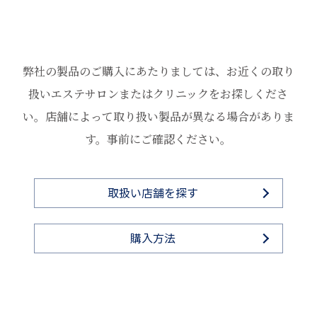
ウム－５１、グリチルリチン酸２Ｋ、アラントイン、シクロ
化粧水の後、2プッシュを手のひらに取り、顔から首筋までな
ヘキサン－１，４－ジカルボン酸ビスエトキシジグリコー
じませてください。
ル、ＰＥＧ－６０水添ヒマシ油、ヒドロキシエチルセルロー
ス、キサンタンガム、レシチン、オレイン酸ポリグリセリル
弊社の製品のご購入にあたりましては、お近くの取り
＊目元の使用も可能です（目の中に入らないようにご注意く
－１０、クエン酸、センチフォリアバラ花油、１，２－ヘキ
ださい）。
サンジオール、フェノキシエタノール
扱いエステサロンまたはクリニックをお探しくださ
お肌に合わないときは、水もしくはぬるま湯で洗い流しご使
用をおやめください。
い。
店舗によって取り扱い製品が異なる場合がありま
す。事前にご確認ください。
取扱い店舗を探す
購入方法