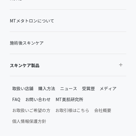
MTメタトロンについて
施術後スキンケア
スキンケア製品
おすすめから探す
取扱い店舗
購入方法
ニュース
受賞歴
メディア
ベストセラー
FAQ
お問い合わせ
MT美肌研究所
新製品・限定品
MTメタトロン新製品・限定品
お取扱いご希望の方
お取引様はこちら
会社概要
施術後のスキンケア
個人情報保護方針
ムーンアッププロダクト
日常のスキンケア